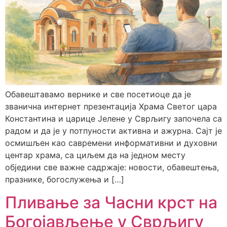
Обавештавамо вернике и све посетиоце да је
званична интернет презентација Храма Светог цара
Константина и царице Јелене у Сврљигу започела са
радом и да је у потпуности активна и ажурна. Сајт је
осмишљен као савремени информативни и духовни
центар храма, са циљем да на једном месту
обједини све важне садржаје: новости, обавештења,
празнике, богослужења и […]
Пливање за Часни крст на
Богојављење у Сврљигу