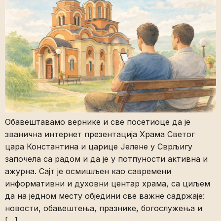
Обавештавамо вернике и све посетиоце да је
званична интернет презентација Храма Светог
цара Константина и царице Јелене у Сврљигу
започела са радом и да је у потпуности активна и
ажурна. Сајт је осмишљен као савремени
информативни и духовни центар храма, са циљем
да на једном месту обједини све важне садржаје:
новости, обавештења, празнике, богослужења и
[…]